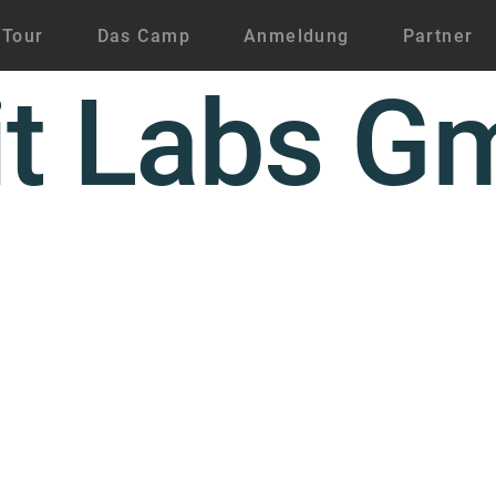
 Tour
Das Camp
Anmeldung
Partner
t Labs G