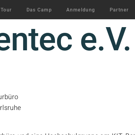
 Tour
Das Camp
Anmeldung
Partner
entec e.V.
urbüro
rlsruhe