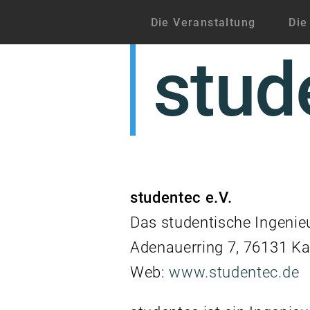
Zum
Die Veranstaltung
Die
Inhalt
stud
springen
studentec e.V.
Das studentische Ingenie
Adenauerring 7, 76131 Ka
Web:
www.studentec.de