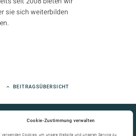
its seit 2008 bieten wir
 sie sich weiterbilden
en.
BEITRAGSÜBERSICHT
keyboard_arrow_up
BEITRAGSÜBERSICHT
Cookie-Zustimmung verwalten
r verwenden Cookies, um unsere Website und unseren Service zu