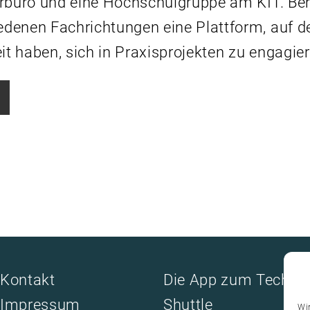
urbüro und eine Hochschulgruppe am KIT. Bere
denen Fachrichtungen eine Plattform, auf der
t haben, sich in Praxisprojekten zu engagier
re
l
P
o
Kontakt
Die App zum Tech-
s
Impressum
Shuttle
Wi